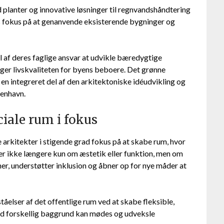
planter og innovative løsninger til regnvandshåndtering
es fokus på at genanvende eksisterende bygninger og
l af deres faglige ansvar at udvikle bæredygtige
øger livskvaliteten for byens beboere. Det grønne
 en integreret del af den arkitektoniske idéudvikling og
benhavn.
ciale rum i fokus
 arkitekter i stigende grad fokus på at skabe rum, hvor
er ikke længere kun om æstetik eller funktion, men om
ner, understøtter inklusion og åbner op for nye måder at
tåelser af det offentlige rum ved at skabe fleksible,
d forskellig baggrund kan mødes og udveksle