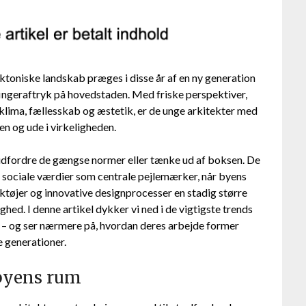
ktoniske landskab præges i disse år af en ny generation
 fingeraftryk på hovedstaden. Med friske perspektiver,
klima, fællesskab og æstetik, er de unge arkitekter med
n og ude i virkeligheden.
 udfordre de gængse normer eller tænke ud af boksen. De
 sociale værdier som centrale pejlemærker, når byens
ktøjer og innovative designprocesser en stadig større
ighed. I denne artikel dykker vi ned i de vigtigste trends
 – og ser nærmere på, hvordan deres arbejde former
 generationer.
 byens rum