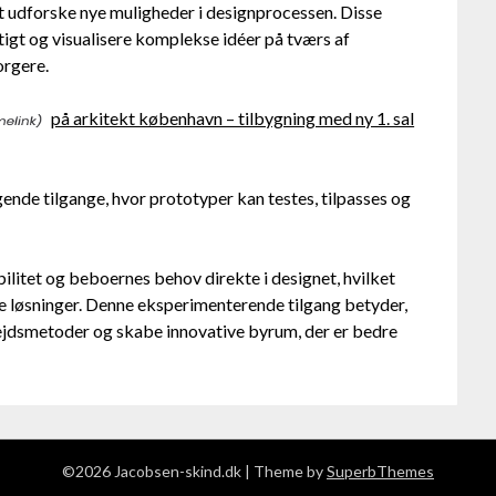
at udforske nye muligheder i designprocessen. Disse
tigt og visualisere komplekse idéer på tværs af
orgere.
på arkitekt københavn – tilbygning med ny 1. sal
gende tilgange, hvor prototyper kan testes, tilpasses og
litet og beboernes behov direkte i designet, hvilket
de løsninger. Denne eksperimenterende tilgang betyder,
bejdsmetoder og skabe innovative byrum, der er bedre
©2026 Jacobsen-skind.dk
| Theme by
SuperbThemes