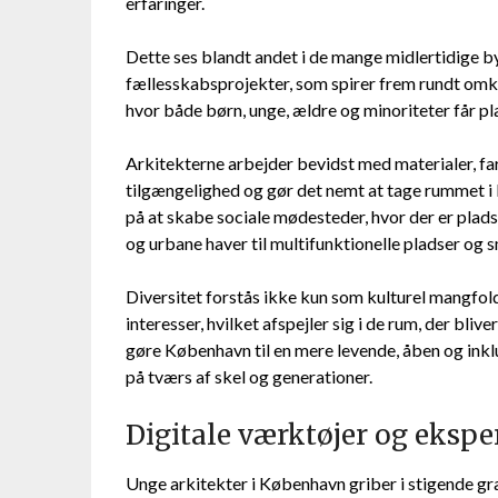
erfaringer.
Dette ses blandt andet i de mange midlertidige 
fællesskabsprojekter, som spirer frem rundt omkri
hvor både børn, unge, ældre og minoriteter får p
Arkitekterne arbejder bevidst med materialer, fa
tilgængelighed og gør det nemt at tage rummet i 
på at skabe sociale mødesteder, hvor der er plad
og urbane haver til multifunktionelle pladser og
Diversitet forstås ikke kun som kulturel mangfol
interesser, hvilket afspejler sig i de rum, der bli
gøre København til en mere levende, åben og inkl
på tværs af skel og generationer.
Digitale værktøjer og eksp
Unge arkitekter i København griber i stigende gr