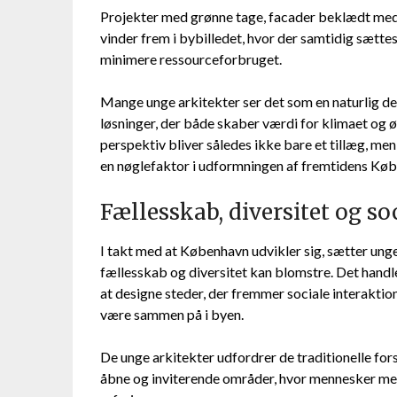
Projekter med grønne tage, facader beklædt med 
vinder frem i bybilledet, hvor der samtidig sætt
minimere ressourceforbruget.
Mange unge arkitekter ser det som en naturlig de
løsninger, der både skaber værdi for klimaet og 
perspektiv bliver således ikke bare et tillæg, men
en nøglefaktor i udformningen af fremtidens Kø
Fællesskab, diversitet og so
I takt med at København udvikler sig, sætter unge
fællesskab og diversitet kan blomstre. Det handl
at designe steder, der fremmer sociale interaktio
være sammen på i byen.
De unge arkitekter udfordrer de traditionelle fors
åbne og inviterende områder, hvor mennesker me