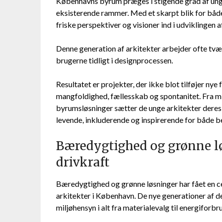
Københavns byrum præges i stigende grad af unge
eksisterende rammer. Med et skarpt blik for båd
friske perspektiver og visioner ind i udviklingen 
Denne generation af arkitekter arbejder ofte tvæ
brugerne tidligt i designprocessen.
Resultatet er projekter, der ikke blot tilføjer ny
mangfoldighed, fællesskab og spontanitet. Fra mid
byrumsløsninger sætter de unge arkitekter deres
levende, inkluderende og inspirerende for både 
Bæredygtighed og grønne l
drivkraft
Bæredygtighed og grønne løsninger har fået en ce
arkitekter i København. De nye generationer af d
miljøhensyn i alt fra materialevalg til energiforbr