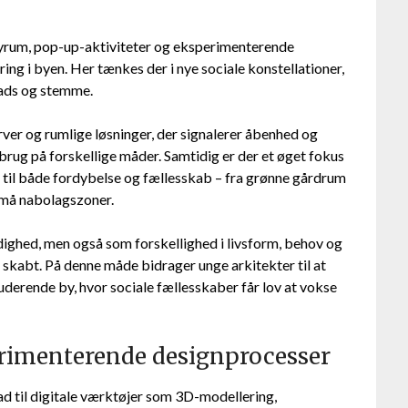
byrum, pop-up-aktiviteter og eksperimenterende
ng i byen. Her tænkes der i nye sociale konstellationer,
lads og stemme.
rver og rumlige løsninger, der signalerer åbenhed og
brug på forskellige måder. Samtidig er der et øget fokus
s til både fordybelse og fællesskab – fra grønne gårdrum
 små nabolagszoner.
dighed, men også som forskellighed i livsform, behov og
ver skabt. På denne måde bidrager unge arkitekter til at
uderende by, hvor sociale fællesskaber får lov at vokse
erimenterende designprocesser
ad til digitale værktøjer som 3D-modellering,