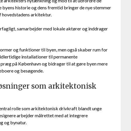
 arkitekters nytænkning og mod til at udfordre de
e byens historie og dens fremtid bringer de nye stemmer
af hovedstadens arkitektur.
rfagligt, samarbejder med lokale aktører og inddrager
e former og funktioner til byen, men også skaber rum for
lertidige installationer til permanente
 præg på København og bidrager til at gøre byen mere
beboere og besøgende.
øsninger som arkitektonisk
ntral rolle som arkitektonisk drivkraft blandt unge
esignere arbejder målrettet med at integrere
ug og bynatur.