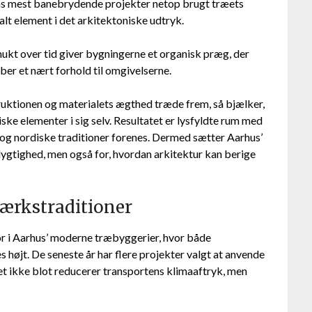
yens mest banebrydende projekter netop brugt træets
alt element i det arkitektoniske udtryk.
mukt over tid giver bygningerne et organisk præg, der
r et nært forhold til omgivelserne.
ruktionen og materialets ægthed træde frem, så bjælker,
iske elementer i sig selv. Resultatet er lysfyldte rum med
g nordiske traditioner forenes. Dermed sætter Aarhus’
ygtighed, men også for, hvordan arkitektur kan berige
ærkstraditioner
or i Aarhus’ moderne træbyggerier, hvor både
højt. De seneste år har flere projekter valgt at anvende
et ikke blot reducerer transportens klimaaftryk, men