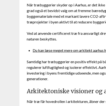
Når træbyggerier skyder op i Aarhus, er det ikke
grad også et bevidst valg om at fremme bæredygt
byggemateriale med et markant lavere CO2-aftryk
træprojekter i byen aktivt til at reducere bygger
Ved at anvende certificeret træ fra ansvarligt dr
naturen beskyttes.
Du kan læse meget mere om arkitekt aarhus 
Samtidig har træbyggerier en positiv effekt på b
regulerer luftfugtighed og isolerer effektivt. Aar
investering i byens fremtidige udseende, men og
generationer.
Arkitektoniske visioner og 
Når træ får hovedrollen i arkitekturen, åbner der