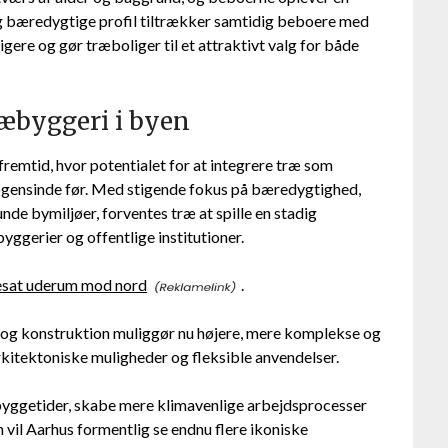
og bæredygtige profil tiltrækker samtidig beboere med
igere og gør træboliger til et attraktivt valg for både
ræbyggeri i byen
remtid, hvor potentialet for at integrere træ som
nogensinde før. Med stigende fokus på bæredygtighed,
nde bymiljøer, forventes træ at spille en stadig
yggerier og offentlige institutioner.
nesat uderum mod nord
.
 og konstruktion muliggør nu højere, mere komplekse og
rkitektoniske muligheder og fleksible anvendelser.
 byggetider, skabe mere klimavenlige arbejdsprocesser
 vil Aarhus formentlig se endnu flere ikoniske