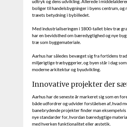
udtryk og dens udvikling. Allerede i middelaldere
boliger til handelsbygninger i byens centrum, og
træets betydning i bybilledet.
Med industrialiseringen i 1800-tallet blev træ gra
har en bevidsthed om bæredygtighed og nye bygge
træ som byggemateriale.
Aarhus har således bevæget sig fra fortidens trad
miljørigtige træbyggerier, og byen står i dag som
moderne arkitektur og byudvikling.
Innovative projekter der sæ
Aarhus har de seneste år markeret sig som en for
både udfordrer og udvider forståelsen af, hvad 
banebrydende projekter finder man eksempelvis L
nye standarder for, hvordan bæredygtige material
med hverken funktionalitet eller æstetik.