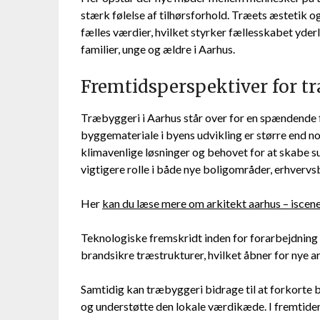
stærk følelse af tilhørsforhold. Træets æstetik 
fælles værdier, hvilket styrker fællesskabet yderl
familier, unge og ældre i Aarhus.
Fremtidsperspektiver for t
Træbyggeri i Aarhus står over for en spændende f
byggemateriale i byens udvikling er større end 
klimavenlige løsninger og behovet for at skabe su
vigtigere rolle i både nye boligområder, erhvervsb
Her
kan du læse mere om arkitekt aarhus – isce
Teknologiske fremskridt inden for forarbejdning
brandsikre træstrukturer, hvilket åbner for nye a
Samtidig kan træbyggeri bidrage til at forkorte
og understøtte den lokale værdikæde. I fremtiden