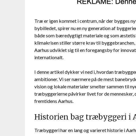
Træ er igen kommet i centrum, når der bygges nyt 
bybilledet, spirer nu en ny generation af byggerier
både som bæredygtigt materiale og som æstetisk l
klimakrisen stiller større krav til byggebranchen
Aarhus udviklet sig til en foregangsby for innova
internationalt.
I denne artikel dykker vi ned i, hvordan træbygger
ambitioner. Vi ser nærmere på de mest banebryd
vision og lokale materialer smelter sammen til n
træbyggerierne påvirker livet for de mennesker, de
fremtidens Aarhus.
Historien bag træbyggeri i 
Træbyggeri har en lang og varieret historie i Aar