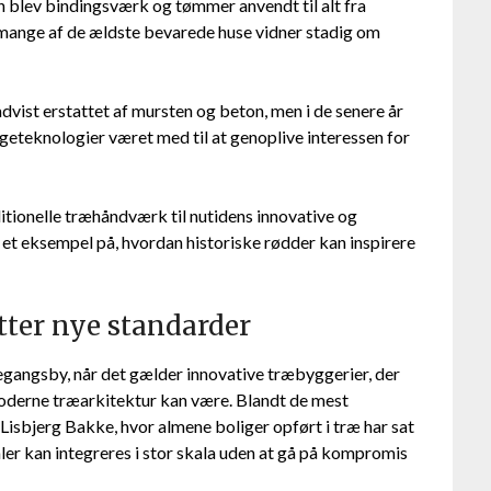
n blev bindingsværk og tømmer anvendt til alt fra
 mange af de ældste bevarede huse vidner stadig om
dvist erstattet af mursten og beton, men i de senere år
teknologier været med til at genoplive interessen for
itionelle træhåndværk til nutidens innovative og
 et eksempel på, hvordan historiske rødder kan inspirere
tter nye standarder
egangsby, når det gælder innovative træbyggerier, der
moderne træarkitektur kan være. Blandt de mest
isbjerg Bakke, hvor almene boliger opført i træ har sat
er kan integreres i stor skala uden at gå på kompromis