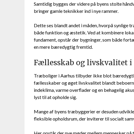
Samtidig bygges der videre på byens stolte hånd
bringer gamle teknikker ind i nye rammer.
Dette ses blandt andet i måden, hvorpå synlige 
både funktion og æstetik. Ved at kombinere lok
fundament, opstår der bygninger, som både fortæ
en mere bæredygtig fremtid.
Fællesskab og livskvalitet i
Træboliger i Aarhus tilbyder ikke blot bæredygt
fællesskaber og øget livskvalitet blandt beboern
indeklima, varme overflader og en behagelig akusti
lyst til at opholde sig.
Mange af byens træbyggerier er desuden udvikle
fleksible opholdsrum, der inviterer til socialt s
Her opstår der nye møder mellem mennesker på t