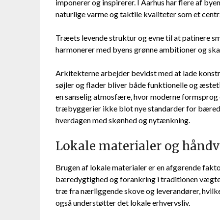
imponerer og inspirerer. I Aarhus har flere af b
naturlige varme og taktile kvaliteter som et centr
Træets levende struktur og evne til at patinere s
harmonerer med byens grønne ambitioner og skabe
Arkitekterne arbejder bevidst med at lade konst
søjler og flader bliver både funktionelle og æstet
en sanselig atmosfære, hvor moderne formsprog o
træbyggerier ikke blot nye standarder for bæred
hverdagen med skønhed og nytænkning.
Lokale materialer og håndv
Brugen af lokale materialer er en afgørende fakt
bæredygtighed og forankring i traditionen vægtes 
træ fra nærliggende skove og leverandører, hvilk
også understøtter det lokale erhvervsliv.