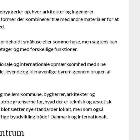
byggerier op, hvor arkitekter og ingeniører
former, der kombinerer træ med andre materialer for at
ed.
r forbeholdt småhuse eller sommerhuse, men sagtens kan
etager og med forskellige funktioner.
ationale og internationale opmærksomhed med sine
nde, levende og klimavenlige byrum gennem brugen af
og mellem kommune, bygherrer, arkitekter og
kubbe grænserne for, hvad der er teknisk og æstetisk
e blot sætter nye standarder lokalt, men som også
tige byudvikling både i Danmark og internationalt.
centrum