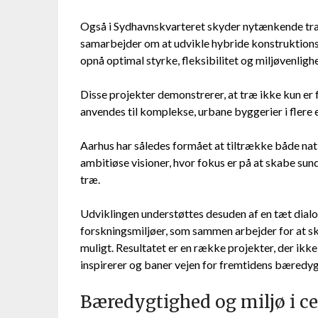
Også i Sydhavnskvarteret skyder nytænkende træ
samarbejder om at udvikle hybride konstruktions
opnå optimal styrke, fleksibilitet og miljøvenligh
Disse projekter demonstrerer, at træ ikke kun e
anvendes til komplekse, urbane byggerier i flere 
Aarhus har således formået at tiltrække både n
ambitiøse visioner, hvor fokus er på at skabe su
træ.
Udviklingen understøttes desuden af en tæt dial
forskningsmiljøer, som sammen arbejder for at s
muligt. Resultatet er en række projekter, der ikk
inspirerer og baner vejen for fremtidens bæredyg
Bæredygtighed og miljø i 