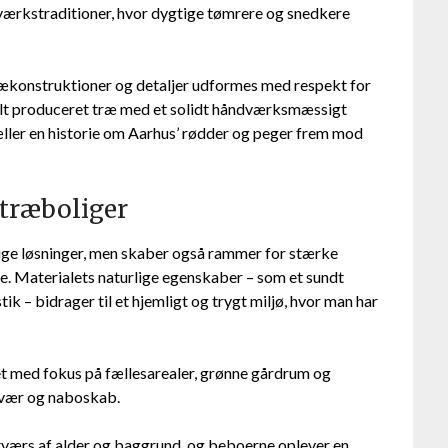
værkstraditioner, hvor dygtige tømrere og snedkere
trækonstruktioner og detaljer udformes med respekt for
alt produceret træ med et solidt håndværksmæssigt
ller en historie om Aarhus’ rødder og peger frem mod
 træboliger
ige løsninger, men skaber også rammer for stærke
e. Materialets naturlige egenskaber – som et sundt
k – bidrager til et hjemligt og trygt miljø, hvor man har
t med fokus på fællesarealer, grønne gårdrum og
amvær og naboskab.
værs af alder og baggrund, og beboerne oplever en