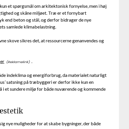
 kun et spørgsmål om arkitektonisk fornyelse, men i høj
ighed og skåne miljøet. Træ er et fornybart
 end beton og stål, og derfor bidrager de nye
iets samlede klimabelastning.
evne skove sikres det, at ressourcerne genanvendes og
her
.
åde indeklima og energiforbrug, da materialet naturligt
hus’ satsning på træbyggeri er derfor ikke kun en
så i et sundere miljø for både nuværende og kommende
æstetik
 sig nye muligheder for at skabe bygninger, der både