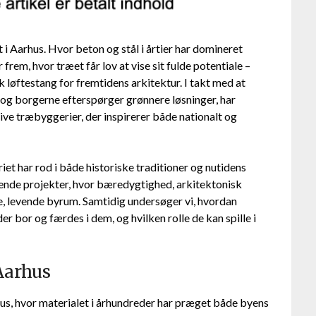
i Aarhus. Hvor beton og stål i årtier har domineret
 frem, hvor træet får lov at vise sit fulde potentiale –
øftestang for fremtidens arkitektur. I takt med at
, og borgerne efterspørger grønnere løsninger, har
tive træbyggerier, der inspirerer både nationalt og
iet har rod i både historiske traditioner og nutidens
ende projekter, hvor bæredygtighed, arkitektonisk
ye, levende byrum. Samtidig undersøger vi, hvordan
r bor og færdes i dem, og hvilken rolle de kan spille i
Aarhus
hus, hvor materialet i århundreder har præget både byens