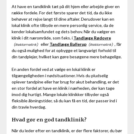
At have en tandklinik tæt på dit hjem eller arbejde giver en
række fordele. For det første sparer det tid, da du ikke
behøver at rejse langt til dine aftaler. Derudover kan en
lokal klinik ofte tilbyde en mere personlig service, da de
kender lokalsamfundet og dets behov. Når du vælger en
klinik i dit nærområde, som f.eks. i
Tandlæge Rødovre
eller
Tandlæge Ballerup
, får
du også mulighed for at opbygge et langvarigt forhold til
din tandplejer, hvilket kan gøre besøgene mere behagelige.
En anden fordel ved at vælge en lokal klinik er
tilgængeligheden i nødsituationer. Hvis du pludselig
oplever tandpine eller har brug for akut behandling, er det
en stor fordel at have en klinik i nærheden, der kan tage
imod dig hurtigt. Mange lokale klinikker tilbyder også
fleksible åbningstider, så du kan få en tid, der passer ind i
din travle hverdag.
Hvad gør en god tandklinik?
Når du leder efter en tandklinik, er der flere faktorer, du bør