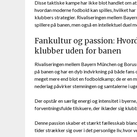
Disse taktiske kampe har ikke blot handlet om a
hvordan moderne fodbold kan spilles, hvilket har f
klubbers strategier. Rivaliseringen mellem Baye
spillere på banen, men også en intellektuel duel m
Fankultur og passion: Hvor
klubber uden for banen
Rivaliseringen mellem Bayern München og Boruss
på banen og har en dyb indvirkning på både fans o
meget mere end blot en fodboldkamp; de er en mani
nederlag påvirker stemningen og samtalerne i uge
Der opstår en særlig energi og intensitet i byerne
forventningsfulde tilskuere, der iklæder sig klub
Denne passion skaber et stærkt fællesskab blandt f
tider strækker sig over i det personlige liv, hvor