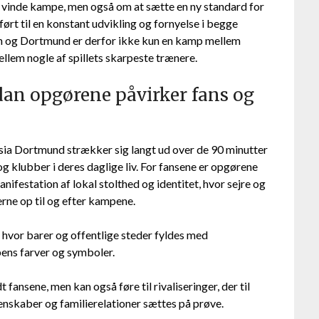
t vinde kampe, men også om at sætte en ny standard for
ørt til en konstant udvikling og fornyelse i begge
rn og Dortmund er derfor ikke kun en kamp mellem
ellem nogle af spillets skarpeste trænere.
dan opgørene påvirker fans og
ia Dortmund strækker sig langt ud over de 90 minutter
g klubber i deres daglige liv. For fansene er opgørene
festation af lokal stolthed og identitet, hvor sejre og
rne op til og efter kampene.
, hvor barer og offentlige steder fyldes med
bens farver og symboler.
ansene, men kan også føre til rivaliseringer, der til
 venskaber og familierelationer sættes på prøve.