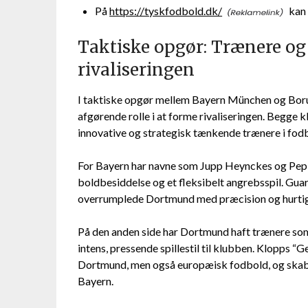
På
https://tyskfodbold.dk/
kan 
Taktiske opgør: Trænere og 
rivaliseringen
I taktiske opgør mellem Bayern München og Boru
afgørende rolle i at forme rivaliseringen. Begge 
innovative og strategisk tænkende trænere i fod
For Bayern har navne som Jupp Heynckes og Pep 
boldbesiddelse og et fleksibelt angrebsspil. Guar
overrumplede Dortmund med præcision og hurtig 
På den anden side har Dortmund haft trænere so
intens, pressende spillestil til klubben. Klopps “
Dortmund, men også europæisk fodbold, og skab
Bayern.