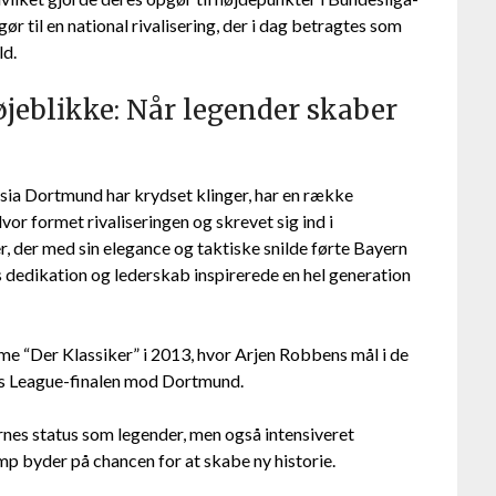
r til en national rivalisering, der i dag betragtes som
ld.
 øjeblikke: Når legender skaber
sia Dortmund har krydset klinger, har en række
vor formet rivaliseringen og skrevet sig ind i
, der med sin elegance og taktiske snilde førte Bayern
is dedikation og lederskab inspirerede en hel generation
e “Der Klassiker” i 2013, hvor Arjen Robbens mål i de
ns League-finalen mod Dortmund.
rnes status som legender, men også intensiveret
mp byder på chancen for at skabe ny historie.