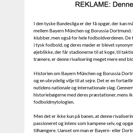
I den tyske Bundesliga er der få opgør, der kan må
mellem Bayern München og Borussia Dortmund. Det
klubber, men også for hele fodboldverdenen. D
i tysk fodbold, og deres møder er blevet synonym
øjeblikke, der får stadionerne til at koge, til ta
trænere, er denne rivalisering meget mere end bl
Historien om Bayern München og Borussia Dortmun
og en ubrydelig vilje til at sejre. Det er en fortæll
nutidens nationale og internationale slag. Gennem 
historiebøgerne med deres præstationer, mens ik
fodboldmytologien.
Men det er ikke kun på banen, at denne rivaliserin
passioneret og intens som kampene selv, og opgør
tilhængere. Uanset om man er Bayern- eller Dor