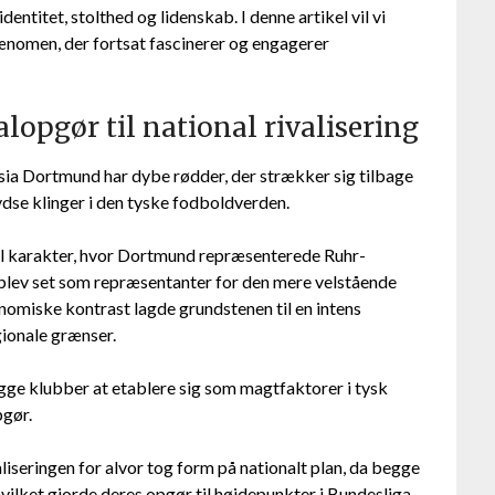
identitet, stolthed og lidenskab. I denne artikel vil vi
ænomen, der fortsat fascinerer og engagerer
lopgør til national rivalisering
ia Dortmund har dybe rødder, der strækker sig tilbage
rydse klinger i den tyske fodboldverden.
al karakter, hvor Dortmund repræsenterede Ruhr-
blev set som repræsentanter for den mere velstående
omiske kontrast lagde grundstenen til en intens
gionale grænser.
e klubber at etablere sig som magtfaktorer i tysk
pgør.
aliseringen for alvor tog form på nationalt plan, da begge
ilket gjorde deres opgør til højdepunkter i Bundesliga-