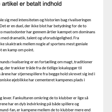
le sig med intensiteten og historien bag rivaliseringen
 er en duel, der ikke blot har betydning for de to
e to mastodonter har gennem årtier kæmpet om dominans
 med dramatik, talent og uforudsigelighed. Fra
ktiske skaktræk mellem nogle af sportens mest geniale
ot en kamp om point.
ds rivalisering er en fortælling om magt, traditioner
ing, der trækker tråde fra de tidlige lokalopgør til
årene har stjernespillere fra begge hold skrevet sig ind i
oniske øjeblikke har cementeret kampenes plads i
g lever. Fankulturen omkring de to klubber er lige så
ene har en dyb indvirkning på både spillere og
tmund-fan, er kampene mellem de to klubber mere end