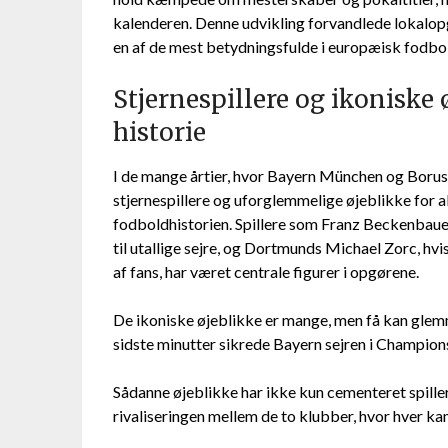
kalenderen. Denne udvikling forvandlede lokalopgø
en af de mest betydningsfulde i europæisk fodbo
Stjernespillere og ikoniske
historie
I de mange årtier, hvor Bayern München og Borus
stjernespillere og uforglemmelige øjeblikke for al
fodboldhistorien. Spillere som Franz Beckenbauer
til utallige sejre, og Dortmunds Michael Zorc, hv
af fans, har været centrale figurer i opgørene.
De ikoniske øjeblikke er mange, men få kan glemm
sidste minutter sikrede Bayern sejren i Champio
Sådanne øjeblikke har ikke kun cementeret spille
rivaliseringen mellem de to klubber, hvor hver ka