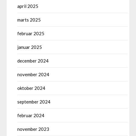
april 2025
marts 2025
februar 2025
januar 2025
december 2024
november 2024
oktober 2024
september 2024
februar 2024
november 2023