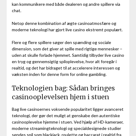
kan kommunikere med både dealeren og andre spillere via
chat.
Netop denne kombination af ægte casinoatmosfære og
moderne teknologi har gjort live casino ekstremt populært.
Flere og flere spillere søger den spænding og sociale
dimension, som det giver at spille med rigtige mennesker –
uden at skulle forlade hjemmet. Samtidig tilbyder live casino
en tryg og gennemsigtig spiloplevelse, hvor alt foregår i
realtid, og det har bidraget til at accelerere interessen og
væksten inden for denne form for online gambling.
Teknologien bag: Sådan bringes
casinooplevelsen hjem i stuen
Bag live casinoernes voksende popularitet ligger avanceret
teknologi, der gør det muligt at genskabe den autentiske
casinooplevelse hjemme i stuen. Ved hjælp af HD-kameraer,
moderne streamingteknologi og specialdesignede studier
sendes spil som blackjack, roulette og baccarat i realtid fra