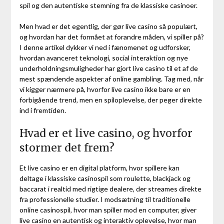
spil og den autentiske stemning fra de klassiske casinoer.
Men hvad er det egentlig, der gør live casino så populært,
og hvordan har det formået at forandre måden, vi spiller på?
I denne artikel dykker vi ned i fænomenet og udforsker,
hvordan avanceret teknologi, social interaktion og nye
underholdningsmuligheder har gjort live casino til et af de
mest spændende aspekter af online gambling. Tag med, når
vi kigger nærmere på, hvorfor live casino ikke bare er en
forbigående trend, men en spiloplevelse, der peger direkte
ind i fremtiden.
Hvad er et live casino, og hvorfor
stormer det frem?
Et live casino er en digital platform, hvor spillere kan
deltage i klassiske casinospil som roulette, blackjack og
baccarat i realtid med rigtige dealere, der streames direkte
fra professionelle studier. I modsætning til traditionelle
online casinospil, hvor man spiller mod en computer, giver
live casino en autentisk og interaktiv oplevelse, hvor man