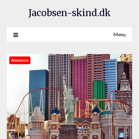
Jacobsen-skind.dk
Menu
Annonce