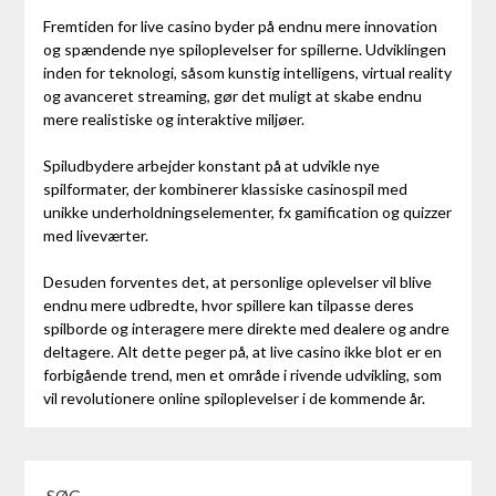
Fremtiden for live casino byder på endnu mere innovation
og spændende nye spiloplevelser for spillerne. Udviklingen
inden for teknologi, såsom kunstig intelligens, virtual reality
og avanceret streaming, gør det muligt at skabe endnu
mere realistiske og interaktive miljøer.
Spiludbydere arbejder konstant på at udvikle nye
spilformater, der kombinerer klassiske casinospil med
unikke underholdningselementer, fx gamification og quizzer
med liveværter.
Desuden forventes det, at personlige oplevelser vil blive
endnu mere udbredte, hvor spillere kan tilpasse deres
spilborde og interagere mere direkte med dealere og andre
deltagere. Alt dette peger på, at live casino ikke blot er en
forbigående trend, men et område i rivende udvikling, som
vil revolutionere online spiloplevelser i de kommende år.
SØG