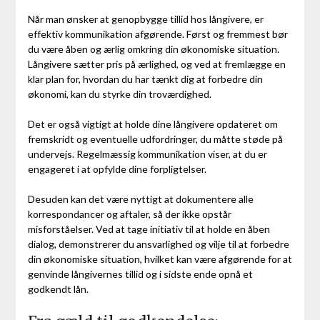
Når man ønsker at genopbygge tillid hos långivere, er
effektiv kommunikation afgørende. Først og fremmest bør
du være åben og ærlig omkring din økonomiske situation.
Långivere sætter pris på ærlighed, og ved at fremlægge en
klar plan for, hvordan du har tænkt dig at forbedre din
økonomi, kan du styrke din troværdighed.
Det er også vigtigt at holde dine långivere opdateret om
fremskridt og eventuelle udfordringer, du måtte støde på
undervejs. Regelmæssig kommunikation viser, at du er
engageret i at opfylde dine forpligtelser.
Desuden kan det være nyttigt at dokumentere alle
korrespondancer og aftaler, så der ikke opstår
misforståelser. Ved at tage initiativ til at holde en åben
dialog, demonstrerer du ansvarlighed og vilje til at forbedre
din økonomiske situation, hvilket kan være afgørende for at
genvinde långivernes tillid og i sidste ende opnå et
godkendt lån.