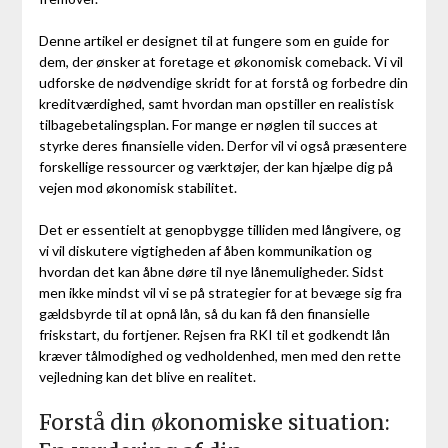
Denne artikel er designet til at fungere som en guide for
dem, der ønsker at foretage et økonomisk comeback. Vi vil
udforske de nødvendige skridt for at forstå og forbedre din
kreditværdighed, samt hvordan man opstiller en realistisk
tilbagebetalingsplan. For mange er nøglen til succes at
styrke deres finansielle viden. Derfor vil vi også præsentere
forskellige ressourcer og værktøjer, der kan hjælpe dig på
vejen mod økonomisk stabilitet.
Det er essentielt at genopbygge tilliden med långivere, og
vi vil diskutere vigtigheden af åben kommunikation og
hvordan det kan åbne døre til nye lånemuligheder. Sidst
men ikke mindst vil vi se på strategier for at bevæge sig fra
gældsbyrde til at opnå lån, så du kan få den finansielle
friskstart, du fortjener. Rejsen fra RKI til et godkendt lån
kræver tålmodighed og vedholdenhed, men med den rette
vejledning kan det blive en realitet.
Forstå din økonomiske situation: