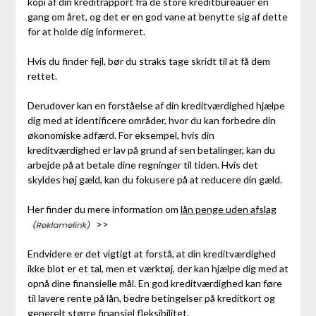
kopi af din kreditrapport fra de store kreditbureauer én
gang om året, og det er en god vane at benytte sig af dette
for at holde dig informeret.
Hvis du finder fejl, bør du straks tage skridt til at få dem
rettet.
Derudover kan en forståelse af din kreditværdighed hjælpe
dig med at identificere områder, hvor du kan forbedre din
økonomiske adfærd. For eksempel, hvis din
kreditværdighed er lav på grund af sen betalinger, kan du
arbejde på at betale dine regninger til tiden. Hvis det
skyldes høj gæld, kan du fokusere på at reducere din gæld.
Her finder du mere information om
lån penge uden afslag
>>
Endvidere er det vigtigt at forstå, at din kreditværdighed
ikke blot er et tal, men et værktøj, der kan hjælpe dig med at
opnå dine finansielle mål. En god kreditværdighed kan føre
til lavere rente på lån, bedre betingelser på kreditkort og
generelt større finansiel fleksibilitet.