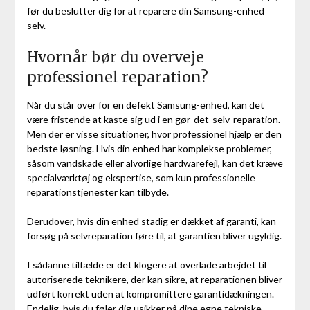
før du beslutter dig for at reparere din Samsung-enhed
selv.
Hvornår bør du overveje
professionel reparation?
Når du står over for en defekt Samsung-enhed, kan det
være fristende at kaste sig ud i en gør-det-selv-reparation.
Men der er visse situationer, hvor professionel hjælp er den
bedste løsning. Hvis din enhed har komplekse problemer,
såsom vandskade eller alvorlige hardwarefejl, kan det kræve
specialværktøj og ekspertise, som kun professionelle
reparationstjenester kan tilbyde.
Derudover, hvis din enhed stadig er dækket af garanti, kan
forsøg på selvreparation føre til, at garantien bliver ugyldig.
I sådanne tilfælde er det klogere at overlade arbejdet til
autoriserede teknikere, der kan sikre, at reparationen bliver
udført korrekt uden at kompromittere garantidækningen.
Endelig, hvis du føler dig usikker på dine egne tekniske